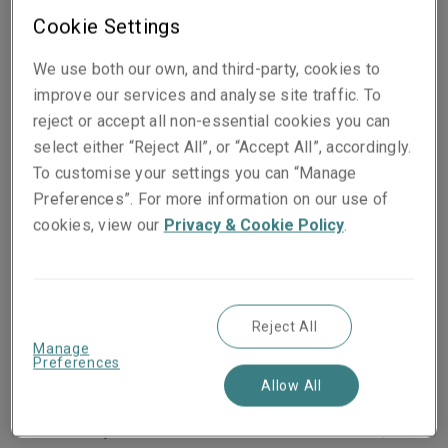
Cookie Settings
We use both our own, and third-party, cookies to
improve our services and analyse site traffic. To
En las últimas décadas, la protección del medio
reject or accept all non-essential cookies you can
ambiente ha cobrado mayor relevancia debido
select either “Reject All”, or “Accept All”, accordingly.
a las cifras alarmantes de contaminación que
To customise your settings you can “Manage
afectan a la población y al Planeta Tierra en
Preferences”. For more information on our use of
general, producto de actividades que el ser
cookies, view our
Privacy & Cookie Policy
.
humano ha impulsado, y que en un momento se
pensaron para facilitar y garantizar su
subsistencia, pero que ineludiblemente han
Reject All
generado una serie de estragos a gran escala
Manage
que es preciso mitigar en la medida de las
Preferences
posibilidades.
Allow All
Con el objetivo de hacer frente a esta situación, en